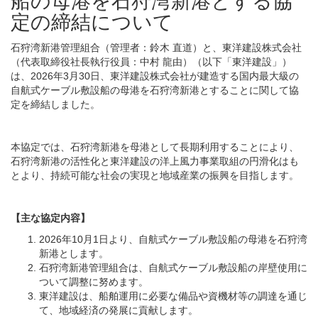
船の母港を石狩湾新港とする協
定の締結について
石狩湾新港管理組合（管理者：鈴木 直道）と、東洋建設株式会社
（代表取締役社長執行役員：中村 龍由）（以下「東洋建設」）
は、2026年3月30日、東洋建設株式会社が建造する国内最大級の
自航式ケーブル敷設船の母港を石狩湾新港とすることに関して協
定を締結しました。
本協定では、石狩湾新港を母港として長期利用することにより、
石狩湾新港の活性化と東洋建設の洋上風力事業取組の円滑化はも
とより、持続可能な社会の実現と地域産業の振興を目指します。
【主な協定内容】
2026年10月1日より、自航式ケーブル敷設船の母港を石狩湾
新港とします。
石狩湾新港管理組合は、自航式ケーブル敷設船の岸壁使用に
ついて調整に努めます。
東洋建設は、船舶運用に必要な備品や資機材等の調達を通じ
て、地域経済の発展に貢献します。