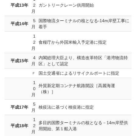
平成13年
2
ガントリークレーン供用開始
月
5
国際物流ターミナルの核となる-14m岸壁工事に
平成14年
月
着手
1
2
食糧庁から外国米輸入予定港に指定
月
4
内閣総理大臣より、構造改革特区「港湾物流特
平成15年
月
区」として認定
〃
国土交通省によるリサイクルポートに指定
1
外貿新定期コンテナ航路開設［高麗海運
0
（株）］
月
5
平成17年
検疫法に基づく検疫港に指定
月
1
多目的国際ターミナルの核となる－14m岸壁供
平成18年
2
用開始、第１船入港
月