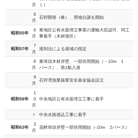
月
く）
6
石狩開発（株）、用地分譲を開始
月
6
東地区公有水面埋立事業の運輸大臣認可、同工
昭和55年
月
事着手（木材港区）
7
昭和57年
港則法による港域の指定
月
8
東埠頭木材岸壁、一部供用開始（－10m 1
月
バース）、第1船入港
9
石狩湾漁業操業安全基金協会設立
月
1
昭和58年
0
中央地区公有水面埋立工事に着手
月
〃
中央水路堀込工事に着手
3
昭和63年
花畔埠頭岸壁一部供用開始（-10m 2バース）
月