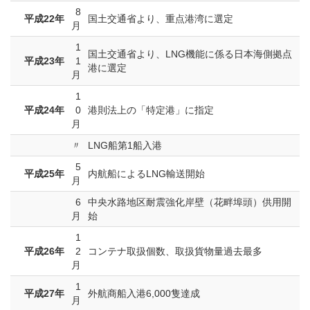
8
平成22年
国土交通省より、重点港湾に選定
月
1
国土交通省より、LNG機能に係る日本海側拠点
平成23年
1
港に選定
月
1
平成24年
0
港則法上の「特定港」に指定
月
〃
LNG船第1船入港
5
平成25年
内航船によるLNG輸送開始
月
6
中央水路地区耐震強化岸壁（花畔埠頭）供用開
月
始
1
平成26年
2
コンテナ取扱個数、取扱貨物量過去最多
月
1
平成27年
外航商船入港6,000隻達成
月