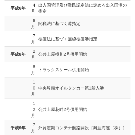
4
出入国管理及び難民認定法に定める出入国港の
平成6年
月
指定
6
関税法に基づく港指定
月
7
検疫法に基づく無線検疫港指定
月
2
平成8年
公共上屋樽川2号供用開始
月
8
トラックスケール供用開始
月
1
0
中央埠頭オイルタンカー第1船入港
月
1
2
公共上屋花畔2号供用開始
月
7
平成9年
外貿定期コンテナ航路開設［興亜海運（株）］
月