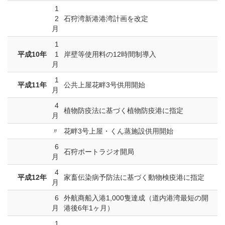
1
2
石狩湾新港港湾計画を改定
月
1
平成10年
1
岸壁等使用料の12時間制導入
月
1
平成11年
公共上屋花畔3号供用開始
月
4
植物防疫法に基づく植物防疫港に指定
月
〃
花畔3号上屋・くん蒸施設供用開始
6
石狩ポートラジオ開局
月
4
平成12年
家畜伝染病予防法に基づく動物検疫港に指定
月
6
外航商船入港1,000隻達成（道内港湾最短の開
月
港後6年1ヶ月）
1