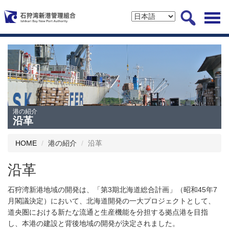
港の紹介
沿革
HOME
港の紹介
沿革
沿革
石狩湾新港地域の開発は、「第3期北海道総合計画」（昭和45年7
月閣議決定）において、北海道開発の一大プロジェクトとして、
道央圏における新たな流通と生産機能を分担する拠点港を目指
し、本港の建設と背後地域の開発が決定されました。