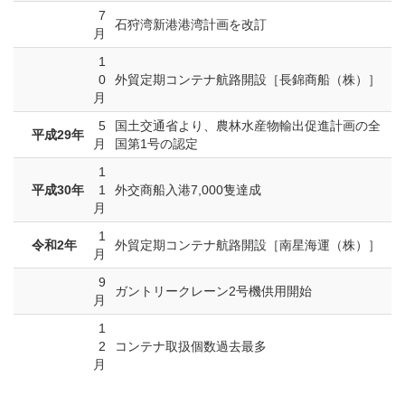
7
石狩湾新港港湾計画を改訂
月
1
0
外貿定期コンテナ航路開設［長錦商船（株）］
月
5
国土交通省より、農林水産物輸出促進計画の全
平成29年
月
国第1号の認定
1
平成30年
1
外交商船入港7,000隻達成
月
1
令和2年
外貿定期コンテナ航路開設［南星海運（株）］
月
9
ガントリークレーン2号機供用開始
月
1
2
コンテナ取扱個数過去最多
月