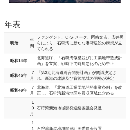
年表
ファンゲント、C･S･メーク、岡崎文吉、広井勇
年
明治
らにより、石狩湾に新たな港湾建設の構想が立
間
てられる
北海道庁、「石狩湾修築並びに工業地帯造成計
昭和14年
画」を立案、戦時下で時局悪化のため中止
7
「第3期北海道総合開発計画」が閣議決定さ
昭和45年
月
れ、新港の建設及び背後地域の開発が決定
7
北海道、「北海道工業団地開発事業条例」を改
昭和46年
月
正し、石狩湾新港地区を買収区域に含める
1
0
石狩湾新港地域開発連絡協議会発足
月
1
1
石狩湾新港地域開発計画委員会設置