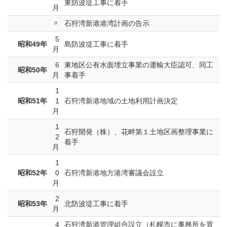
東防波堤工事に着手
月
〃
石狩湾新港港湾計画の告示
5
昭和49年
島防波堤工事に着手
月
6
東地区公有水面埋立事業の運輸大臣認可、同工
昭和50年
月
事着手
1
昭和51年
1
石狩湾新港地域の土地利用計画決定
月
1
石狩開発（株）、花畔第１土地区画整理事業に
2
着手
月
1
昭和52年
0
石狩湾新港地方港湾審議会設立
月
2
昭和53年
北防波堤工事に着手
月
4
石狩湾新港管理組合設立（札幌市に事務所を置