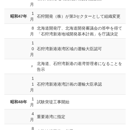
月
1
昭和47年
石狩開発（株）が第3セクターとして組織変更
月
8
北海道開発庁、北海道開発審議会の答申を得て
月
「石狩湾新港地域開発基本計画」を庁議決定
1
0
石狩湾新港港湾区域の運輸大臣認可
月
北海道、石狩湾新港の港湾管理者になることを
〃
告示
1
1
石狩湾新港港湾計画の運輸大臣承認
月
1
昭和48年
試験突堤工事開始
月
4
重要港湾に指定
月
8