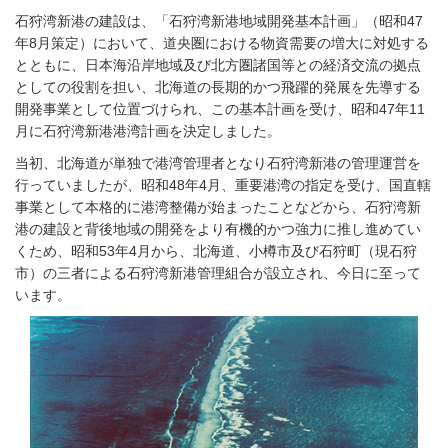
石狩湾新港の建設は、「石狩湾新港地域開発基本計画」（昭和47
年8月策定）において、道央圏における物資需要の増大に対処する
とともに、日本海沿岸地域及び北方圏諸国等との経済交流の拠点
としての役割を担い、北海道の長期的かつ飛躍的発展を先導する
開発事業として位置づけられ、この基本計画を受け、昭和47年11
月に石狩湾新港港湾計画を決定しました。
当初、北海道が単独で港湾管理者となり石狩湾新港の管理運営を
行っていましたが、昭和48年4月、重要港湾の指定を受け、国直轄
事業として本格的に港湾整備が始まったことなどから、石狩湾新
港の建設と背後地域の開発をより有機的かつ強力に推し進めてい
くため、昭和53年4月から、北海道、小樽市及び石狩町（現石狩
市）の三者による石狩湾新港管理組合が設立され、今日に至って
います。