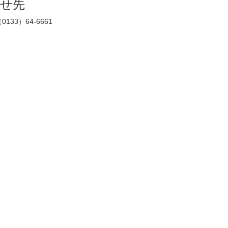
せ先
3）64-6661