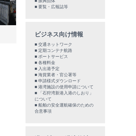
振興団体
要覧・広報誌等
ビジネス向け情報
交通ネットワーク
定期コンテナ航路
ポートサービス
各種料金
入出港予定
海貨業者・官公署等
申請様式ダウンロード
港湾施設の使用申請について
「石狩湾新港入港のしおり」
について
船舶の安全運航確保のための
合意事項