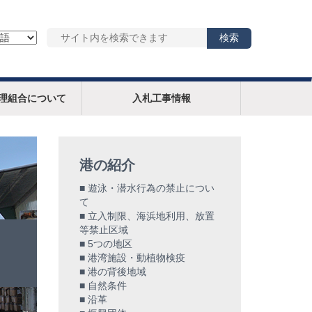
理組合について
入札工事情報
港の紹介
遊泳・潜水行為の禁止につい
て
立入制限、海浜地利用、放置
等禁止区域
5つの地区
港湾施設・動植物検疫
港の背後地域
自然条件
沿革