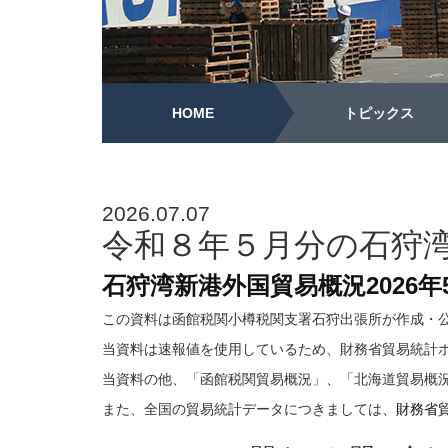
HOME
トピックス
2026.07.07
令和８年５月分の石狩
石狩湾新港外国貿易概況2026年
この資料は函館税関小樽税関支署石狩出張所が作成・
当資料は速報値を使用しているため、財務省貿易統計
当資料の他、「函館税関貿易概況」、「北海道貿易概
また、全国の貿易統計データにつきましては、
財務省