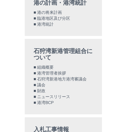
港の計画・港湾統計
港の将来計画
臨港地区及び分区
港湾統計
石狩湾新港管理組合に
ついて
組織概要
港湾管理者挨拶
石狩湾新港地方港湾審議会
議会
財政
ニュースリリース
港湾BCP
入札工事情報